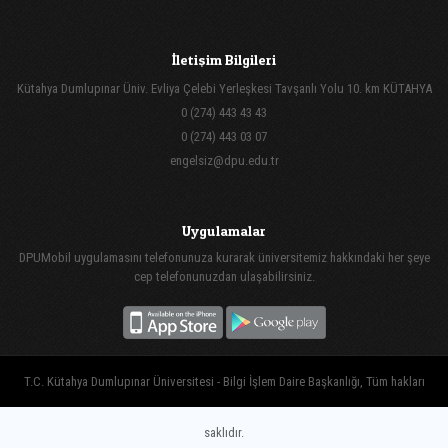
İletişim Bilgileri
Kütahya Dumlupınar Üniv. Evliya Çelebi Yerleşkesi Tavşanlı Yolu 10. km KÜTAHYA
0 (274) 443 43 43
0 (274) 443 03 07
engelsiz@dpu.edu.tr
Uygulamalar
DPUMobil uygulamasını telefonunuza kurarak üniversitemiz hakkındaki her şeye
cep telefonunuzdan ulaşabilirsiniz.
T.C. Kütahya Dumlupınar Üniversitesi - Bilgi İşlem Daire Başkanlığı, Tüm hakları
saklıdır.