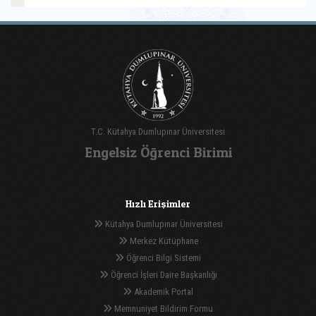
T.C. Kütahya Dumlupınar Üniversitesi
Engelsiz Öğrenci Birimi
Hızlı Erişimler
Kütahya Dumlupınar Üniversitesi
Merkez Kütüphane
Öğrenci Bilgi Sistemi
Öğrenci İşleri Daire Başkanlığı
Akademik Portal
Memnuniyet Bildirim Formu