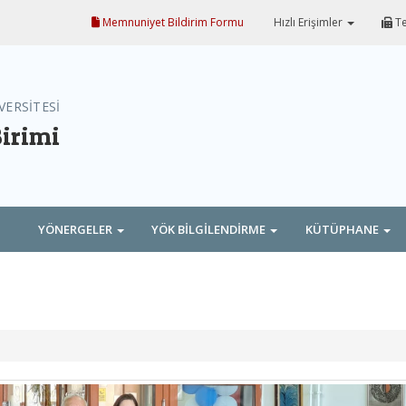
Memnuniyet Bildirim Formu
Hızlı Erişimler
Te
VERSİTESİ
Birimi
YÖNERGELER
YÖK BİLGİLENDİRME
KÜTÜPHANE