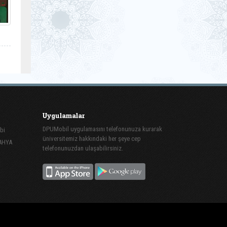
Uygulamalar
DPUMobil uygulamasını telefonunuza kurarak
bi
üniversitemiz hakkındaki her şeye cep
TAHYA
telefonunuzdan ulaşabilirsiniz.