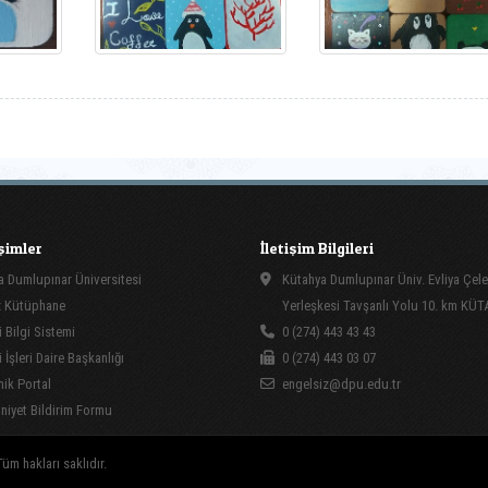
işimler
İletişim Bilgileri
 Dumlupınar Üniversitesi
Kütahya Dumlupınar Üniv. Evliya Çele
 Kütüphane
Yerleşkesi Tavşanlı Yolu 10. km KÜ
 Bilgi Sistemi
0 (274) 443 43 43
İşleri Daire Başkanlığı
0 (274) 443 03 07
ik Portal
engelsiz@dpu.edu.tr
yet Bildirim Formu
üm hakları saklıdır.