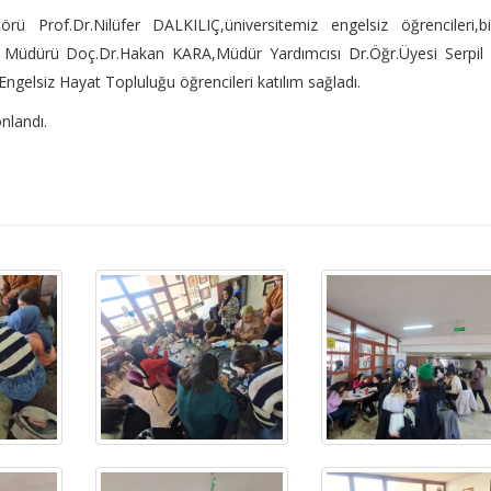
ü Prof.Dr.Nilüfer DALKILIÇ,üniversitemiz engelsiz öğrencileri,bi
lu Müdürü Doç.Dr.Hakan KARA,Müdür Yardımcısı Dr.Öğr.Üyesi Serpil
ngelsiz Hayat Topluluğu öğrencileri katılım sağladı.
nlandı.