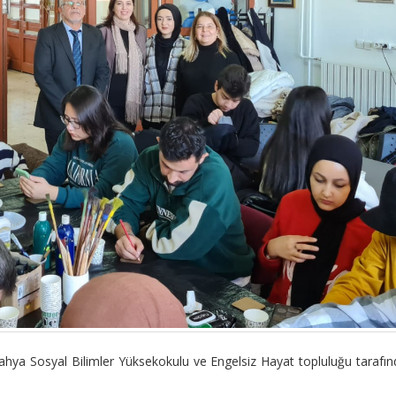
ahya Sosyal Bilimler Yüksekokulu ve Engelsiz Hayat topluluğu tarafı