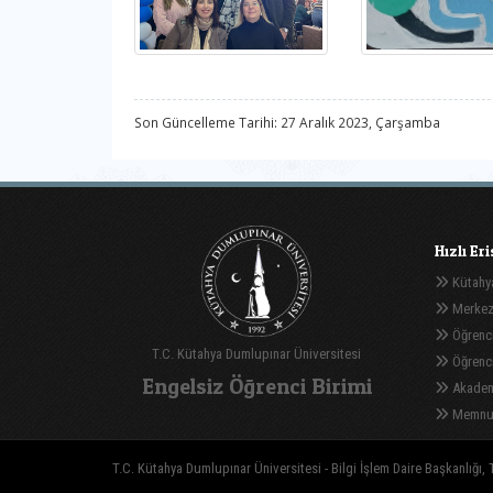
Son Güncelleme Tarihi: 27 Aralık 2023, Çarşamba
Hızlı Er
Kütahya
Merkez
Öğrenci
T.C. Kütahya Dumlupınar Üniversitesi
Öğrenci 
Engelsiz Öğrenci Birimi
Akadem
Memnuni
T.C. Kütahya Dumlupınar Üniversitesi - Bilgi İşlem Daire Başkanlığı, T